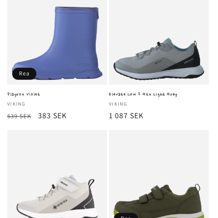
Rea
Playrox Violet
Elevate Low F Gtx Light Grey
Säljare:
VIKING
Säljare:
VIKING
Ordinarie
Försäljningspris
383 SEK
Ordinarie
1 087 SEK
639 SEK
pris
pris