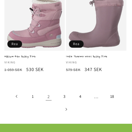
Rea
Rea
Haslum Gtx Dusty Pink
Indie Thermo Wool Dusty Pink
Säljare:
VIKING
Säljare:
VIKING
Ordinarie
Försäljningspris
530 SEK
Ordinarie
Försäljningspris
347 SEK
1 059 SEK
579 SEK
pris
pris
1
2
3
4
…
18