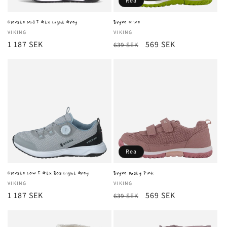
Rea
Elevate Mid F Gtx Light Grey
Bryne Olive
Säljare:
VIKING
Säljare:
VIKING
Ordinarie
1 187 SEK
Ordinarie
Försäljningspris
569 SEK
639 SEK
pris
pris
Rea
Elevate Low F Gtx Boa Light Grey
Bryne Dusty Pink
Säljare:
VIKING
Säljare:
VIKING
Ordinarie
1 187 SEK
Ordinarie
Försäljningspris
569 SEK
639 SEK
pris
pris