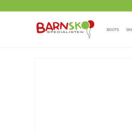
vidare
till
innehåll
BOOTS
SN
Gå vidare till
produktinformation