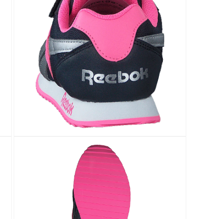
Öppna
mediet
5
i
modalfönster