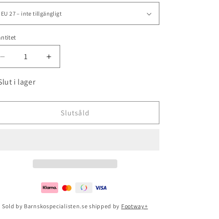
ntitet
Minska
Öka
kvantitet
kvantitet
för
för
Slut i lager
Reebok
Reebok
Royal
Royal
Cljog
Cljog
Slutsåld
2
2
2v
2v
Vecnav/elepnk/silvmt
Vecnav/elepnk/silvmt
Sold by Barnskospecialisten.se shipped by
Footway+