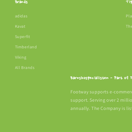
Brands
Ti
adidas
Pl
Kavat
Th
Superfit
Timberland
Viking
All Brands
Barnskospecialisten - Part of
Footway supports e-commerce
support. Serving over 2 mill
annually. The Company is lis